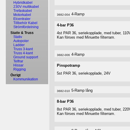
Hybridkabel
230V multikabel
Trefaskabel
4-Ramp
Motorkabel
3682-004
Elcentraler
Tillbehör Kabel
4-bar P36
Strömfördelning
Stativ & Truss
4st PAR 36, seriekopplade, med tuber, 110
Stativ
Kan förses med Minuette filterram.
Autopoler
Ladder
Truss 3-kant
Truss 4-kant
4-Ramp
3682-006
Ground support
Telfrar
Hissar
Pinspotramp
Rigging
5st PAR 36, seriekopplade, 24V
Övrigt
Kommunikation
5-Ramp lång
3682-010
8-bar P36
8st PAR 36, seriekopplade, med tuber, 220
Kan förses med Minuette filterram.