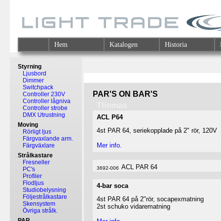
Hem
Katalogen
Historia
Styrning
Ljusbord
Dimmer
Switchpack
PAR'S ON BAR'S
Controller 230V
Controller lågniva
Thomas
Controller strobe
DMX Utrustning
ACL P64
Moving
4st PAR 64, seriekopplade på 2" rör, 120V
Rörligt ljus
Färgvaxlande arm.
Mer info.
Färgväxlare
Strålkastare
Fresneller
ACL PAR 64
3692-006
PC's
Profiler
Flodljus
4-bar soca
Studiobelysning
Följestrålkastare
4st PAR 64 på 2"rör, socapexmatning
Skensystem
2st schuko vidarematning
Övriga strålk.
PAR