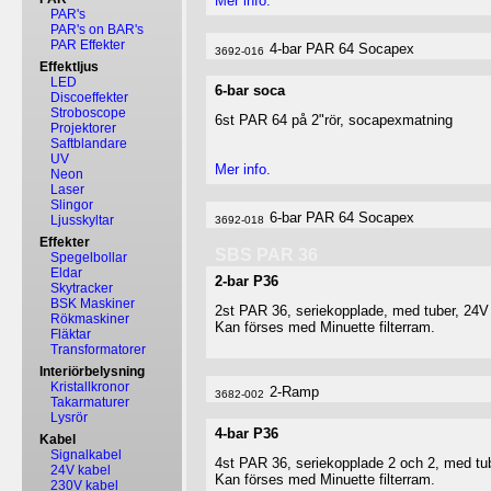
Mer info.
PAR's
PAR's on BAR's
PAR Effekter
4-bar PAR 64 Socapex
3692-016
Effektljus
LED
6-bar soca
Discoeffekter
Stroboscope
6st PAR 64 på 2"rör, socapexmatning
Projektorer
Saftblandare
UV
Mer info.
Neon
Laser
Slingor
6-bar PAR 64 Socapex
Ljusskyltar
3692-018
Effekter
SBS PAR 36
Spegelbollar
Eldar
2-bar P36
Skytracker
BSK Maskiner
2st PAR 36, seriekopplade, med tuber, 24V
Rökmaskiner
Kan förses med Minuette filterram.
Fläktar
Transformatorer
Interiörbelysning
Kristallkronor
2-Ramp
3682-002
Takarmaturer
Lysrör
4-bar P36
Kabel
Signalkabel
4st PAR 36, seriekopplade 2 och 2, med tu
24V kabel
Kan förses med Minuette filterram.
230V kabel